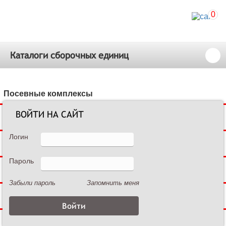
0
Каталоги сборочных единиц
Посевные комплексы
ВОЙТИ НА САЙТ
Сеялки зерновые
Логин
Сеялки пропашные
Пароль
Культиваторы междурядные
Забыли пароль
Запомнить меня
Культиваторы сплошной обработки
Дисковые бороны