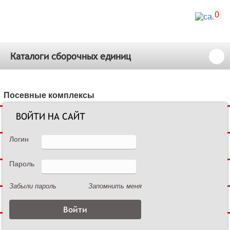
0
Каталоги сборочных единиц
Посевные комплексы
ВОЙТИ НА САЙТ
Сеялки зерновые
Логин
Сеялки пропашные
Пароль
Культиваторы междурядные
Забыли пароль
Запомнить меня
Культиваторы сплошной обработки
Дисковые бороны