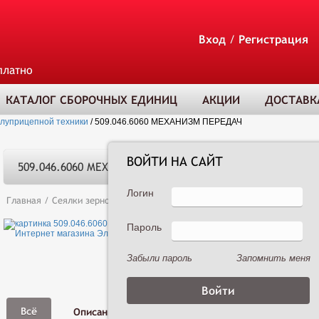
Вход
/
Регистрация
платно
КАТАЛОГ СБОРОЧНЫХ ЕДИНИЦ
АКЦИИ
ДОСТАВК
олуприцепной техники
/
509.046.6060 МЕХАНИЗМ ПЕРЕДАЧ
ВОЙТИ НА САЙТ
509.046.6060 МЕХАНИЗМ ПЕРЕДАЧ
Логин
Главная
/
Сеялки зерновые
/
Сеялка зернотуковая рядовая Астра 3,6А 
Пароль
ТОВАР ДОБАВЛЕ
В КОРЗИНУ
Забыли пароль
Запомнить меня
Фото,
Всё
Описание
Характеристики
Видео