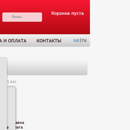
Корзина пуста
ua
|ru
А И ОПЛАТА
КОНТАКТЫ
(С3-3,6А)
Н
Доставка
и оплата