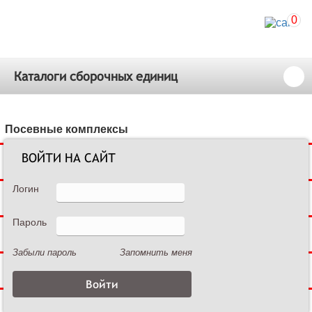
0
Каталоги сборочных единиц
Посевные комплексы
ВОЙТИ НА САЙТ
Сеялки зерновые
Логин
Сеялки пропашные
Пароль
Культиваторы междурядные
Забыли пароль
Запомнить меня
Культиваторы сплошной обработки
Дисковые бороны