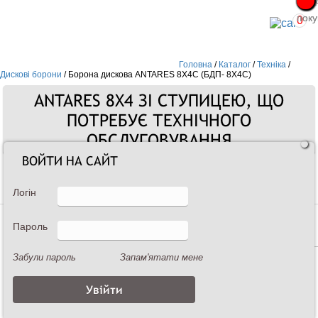
Про
Про
поку
поку
0
Головна
/
Каталог
/
Техніка
/
Дискові борони
/
Борона дискова ANTARES 8X4C (БДП- 8X4C)
ANTARES 8X4 ЗІ СТУПИЦЕЮ, ЩО
ПОТРЕБУЄ ТЕХНІЧНОГО
ОБСЛУГОВУВАННЯ
ВОЙТИ НА САЙТ
Дискові борони
Логін
Пароль
Забули пароль
Запам'ятати мене