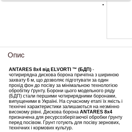
Опис
ANTARES 8х4 від ELVORTI ™ (БДП)
-
чотирирядна дискова борона причіпна з шириною
захвату 6 м, що дозволяє підготувати за один
прохід фон до посіву за мінімальною технологією
обробітку ґрунту. Борони цього модельного ряду
(БДП) стали першими чотирирядними боронами,
випущеними в Україні. На сучасному етапі їх якість і
технічні характеристики залишаються на незмінно
високому рівні. Дискова борона
ANTARES 8х4
призначена для ресурсозберігаючої обробки ґрунту
перед посівом. Грунт готують для посіву зернових,
технічних і кормових культур.