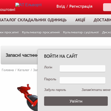
Вхід
/
Регистрація
коштовні
КАТАЛОГ СКЛАДАЛЬНИХ ОДИНИЦЬ
АКЦІЇ
ДОСТАВК
ки просапні
Культиватор просапний
Культиватор суцільної
Диско
Запасні частини від Інтернет магазину Ельворті
ВОЙТИ НА САЙТ
Логін
Головна
/
Каталог
/
Запчастини для зернових сівалок
Пароль
ТОВАР ДОДАНО
ДО КОШИКА
Забули пароль
Запам'ятати мене