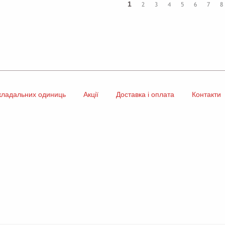
1
2
3
4
5
6
7
8
кладальних одиниць
Акції
Доставка і оплата
Контакти