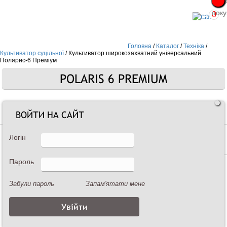
Про
Про
поку
поку
0
Головна
/
Каталог
/
Техніка
/
Культиватор суцільної
/
Культиватор широкозахватний універсальний
Полярис-6 Преміум
POLARIS 6 PREMIUM
Культиватор суцільної
ВОЙТИ НА САЙТ
Логін
Пароль
Забули пароль
Запам'ятати мене