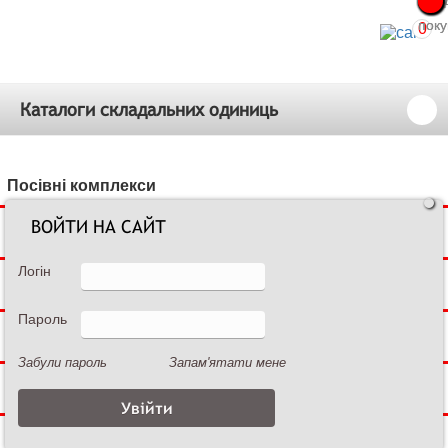
Про
Про
поку
поку
0
Каталоги складальних одиниць
Посівні комплекси
ВОЙТИ НА САЙТ
Сівалки зернові
Логін
Сівалки просапні
Пароль
Культиватор просапний
Забули пароль
Запам'ятати мене
Культиватор суцільного обробітку
Дискові борони