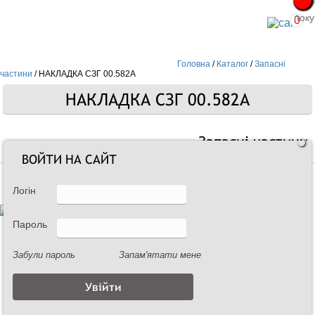
Про
Про
поку
поку
0
Головна
/
Каталог
/
Запасні
частини
/
НАКЛАДКА СЗГ 00.582А
НАКЛАДКА СЗГ 00.582А
Запасні частини
ВОЙТИ НА САЙТ
Логін
Пароль
Забули пароль
Запам'ятати мене