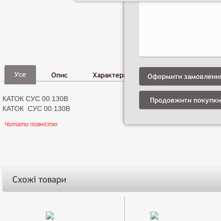
Фото,
Д
Усе
Опис
Характеристики
Відео
і
Оформити замовленн
КАТОК СУС 00.130В
Продовжити покупки
КАТОК СУС 00.130В
Читати повністю
Схожі товари