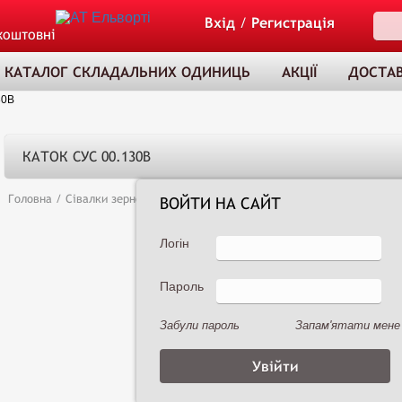
Вхід
/
Регистрація
коштовні
КАТАЛОГ СКЛАДАЛЬНИХ ОДИНИЦЬ
АКЦІЇ
ДОСТАВ
30В
КАТОК СУС 00.130В
Головна
/
Сівалки зернові
/
Сеялка зернотуковая рядовая Астра 3,6А (
ВОЙТИ НА САЙТ
Логін
Пароль
ТОВАР ДОДАНО
ДО КОШИКА
Забули пароль
Запам'ятати мене