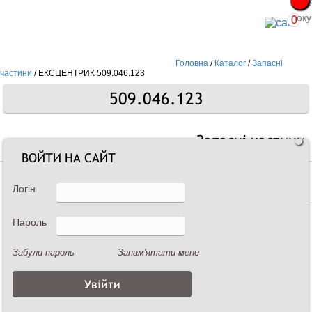
Про
Про
поку
поку
0
Головна
/
Каталог
/
Запасні
частини
/
ЕКСЦЕНТРИК 509.046.123
509.046.123
Запасні частини
ВОЙТИ НА САЙТ
Логін
Пароль
Забули пароль
Запам'ятати мене