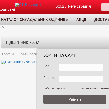
Вхід
/
Регистрація
коштовні
КАТАЛОГ СКЛАДАЛЬНИХ ОДИНИЦЬ
АКЦІЇ
ДОСТАВ
8А
ПІДШИПНИК 7508А
Головна
/
Сівалки зернові
/
Сеялка зернотуковая рядовая Астра 3,6А (
ВОЙТИ НА САЙТ
Логін
Пароль
ТОВАР ДОДАНО
ДО КОШИКА
Забули пароль
Запам'ятати мене