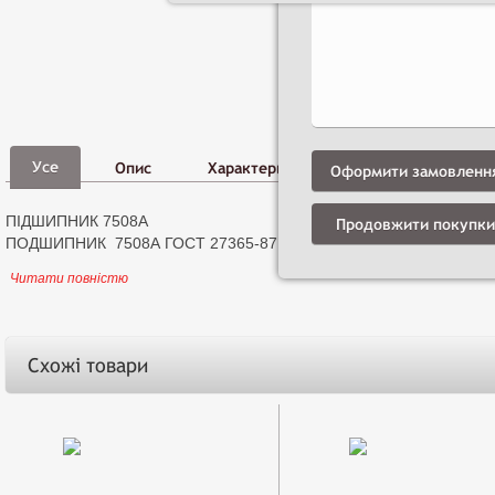
Фото,
Д
Усе
Опис
Характеристики
Відео
і
Оформити замовленн
ПІДШИПНИК 7508А
Продовжити покупки
ПОДШИПНИК 7508А ГОСТ 27365-87
Читати повністю
Схожі товари