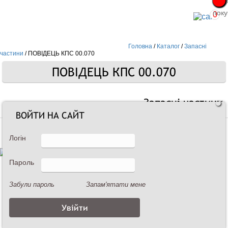
Про
Про
поку
поку
0
Головна
/
Каталог
/
Запасні
частини
/
ПОВІДЕЦЬ КПС 00.070
ПОВІДЕЦЬ КПС 00.070
Запасні частини
ВОЙТИ НА САЙТ
Логін
Пароль
Забули пароль
Запам'ятати мене