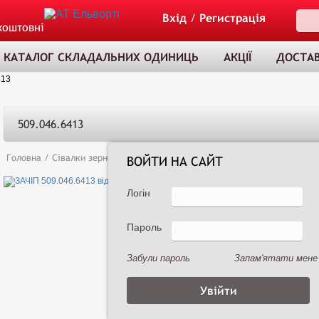
Вхід
/
Регистрація
коштовні
КАТАЛОГ СКЛАДАЛЬНИХ ОДИНИЦЬ
АКЦІЇ
ДОСТАВ
413
509.046.6413
Головна
/
Сівалки зернові
/
Сеялка зернотуковая рядовая Астра 3,6А (
ВОЙТИ НА САЙТ
Логін
Пароль
ТОВАР ДОДАНО
ДО КОШИКА
Забули пароль
Запам'ятати мене