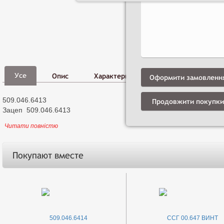
Фото,
Д
Усе
Опис
Характеристики
Відео
і
Оформити замовленн
509.046.6413
Продовжити покупки
Зацеп 509.046.6413
Читати повністю
Покупают вместе