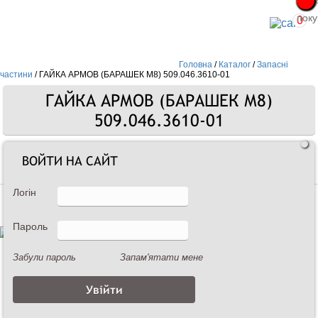
Про
Про
поку
поку
0
Головна
/
Каталог
/
Запасні
частини
/
ГАЙКА АРМОВ (БАРАШЕК М8) 509.046.3610-01
ГАЙКА АРМОВ (БАРАШЕК М8)
509.046.3610-01
ВОЙТИ НА САЙТ
Запасні частини
Логін
Пароль
Забули пароль
Запам'ятати мене