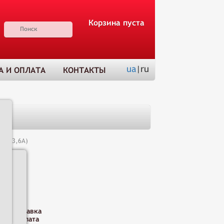
Корзина пуста
ua
|ru
А И ОПЛАТА
КОНТАКТЫ
(С3-3,6А)
Н
Доставка
и оплата