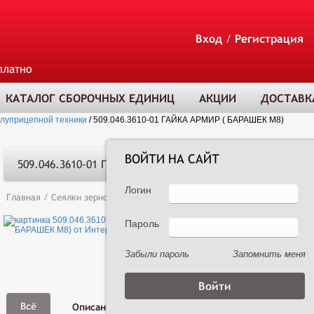
Вход
/
Регистрация
платно
КАТАЛОГ СБОРОЧНЫХ ЕДИНИЦ
АКЦИИ
ДОСТАВК
олуприцепной техники
/
509.046.3610-01 ГАЙКА АРМИР ( БАРАШЕК М8)
ВОЙТИ НА САЙТ
509.046.3610-01 ГАЙКА АРМИР ( БАРАШЕК М8)
Логин
Главная
/
Сеялки зерновые
/
Сеялка зернотуковая рядовая Астра 3,6А 
Пароль
ТОВАР ДОБАВЛЕ
В КОРЗИНУ
Забыли пароль
Запомнить меня
Фото,
Всё
Описание
Характеристики
Видео