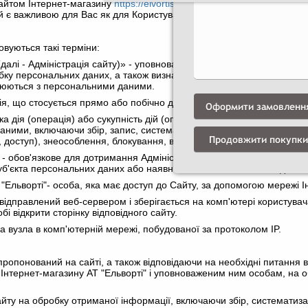
сайтом Інтернет-магазину
https://elvortishop.com.ua
, далі по тексту 
ій є важливою для Вас як для Користувача сайту.
овуються такі терміни:
(далі - Адміністрація сайту)» - уповноважені співробітники на управл
обку персональних даних, а також визначають цілі обробки персонал
йснюються з персональними даними.
ія, що стосується прямо або побічно до певної або визначаємої фіз
Оформити замовленн
а дія (операція) або сукупність дій (операцій), що здійснюються з 
ними, включаючи збір, запис, систематизацію, накопичення, зберіга
Продовжити покупки
 доступ), знеособлення, блокування, видалення, знищення персон
» - обов'язкове для дотримання Адміністратором або іншими отри
уб'єкта персональних даних або наявності іншого законного підстав
 "Ельворті"- особа, яка має доступ до Сайту, за допомогою мережі І
відправлений веб-сервером і зберігається на комп'ютері користувач
і відкрити сторінку відповідного сайту.
а вузла в комп'ютерній мережі, побудованої за протоколом IP.
ропонований на сайті, а також відповідаючи на необхідні питання в
у Інтернет-магазину АТ "Ельворті" і уповноваженим ним особам, на 
сайту на обробку отриманої інформації, включаючи збір, систематиз