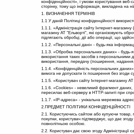
конфіденційності», і умови користування веб-
сторінку, тому що інформація, викладена на н
1. ВИЗНАЧЕННЯ ТЕРМІНІВ
1.1 У даній Політиці конфіденційності використ
1.1.1. «Адміністрація сайту Інтернет-магазину 
магазину АТ "Ельворті", які організовують обр
підлягають обробці, дії або операції, що зді
1.1.2. «Персональні дані» - будь-яка інформац
1.1.3. «Обробка персональних даних» - будь-як
використання таких засобів з персональними да
використання, передачу (поширення, надання,
1.1.4. «Конфіденційність персональних даних
вимога не допускати їх поширення без згоди с
1.1.5. «Користувач сайту Інтернет-магазину АТ
1.1.6. «Cookies» - невеликий фрагмент даних, 
пересилає веб-серверу в HTTP-запиті при спроб
1.1.7. «IP-адреса» - унікальна мережева адрес
2.ПРЕДМЕТ ПОЛІТИКИ КОНФІДЕНЦІЙНОСТІ
2.1. Користуючись сайтом або купуючи товар, п
покупки, користувач підтверджує, що дає згод
повнолітньою особою.
2.2. Користувач дає свою згоду Адміністрації 