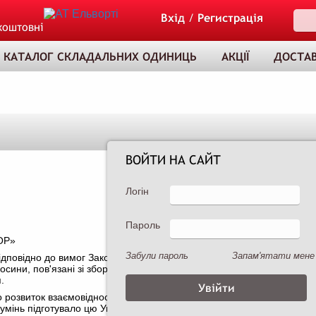
Вхід
/
Регистрація
коштовні
КАТАЛОГ СКЛАДАЛЬНИХ ОДИНИЦЬ
АКЦІЇ
ДОСТАВ
ВОЙТИ НА САЙТ
Логін
Пароль
ТОВАР ДОДАНО
OP»
ДО КОШИКА
Забули пароль
Запам'ятати мене
ідповідно до вимог Закону України «Про захист персональних даних»
осини, пов'язані зі збором, обробкою, зберіганням персональних д
.
ро розвиток взаємовідносин з клієнтами, розуміючи важливість заб
інь підготувало цю Угоду про конфіденційність (політику конфіденці