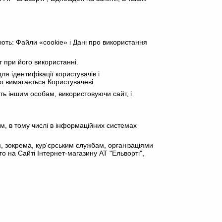
ають: Файли «cookie» і Дані про використання
 при його використанні.
я ідентифікації користувачів і
 вимагається Користувачеві.
ють іншим особам, використовуючи сайт, і
, в тому числі в інформаційних системах
, зокрема, кур'єрським службам, організаціями
 на Сайті Інтернет-магазину АТ "Ельворті",