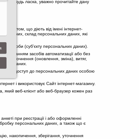
- «сайт». Будь ласка, уважно прочитайте дану
іння сайтом, що діють від імені інтернет-
ьних даних, склад персональних даних, які
ичної особи (суб'єкту персональних даних).
я
використанням засобів автоматизації або без
ння, уточнення (оновлення, зміна), витяг,
альних даних.
мавшими доступ до персональних даних особою
и.
нтернет і використовує Сайт інтернет-магазину.
а, який веб-клієнт або веб-браузер кожен раз
 анкеті при реєстрації і або оформленні
обробку персональних даних, а також що є
ацію, накопичення, зберігання, уточнення