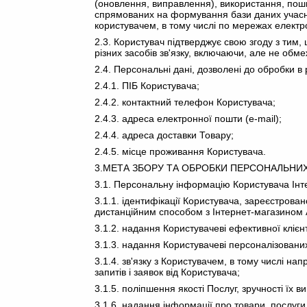
(оновлення, виправлення), використання, поши
спрямованих на формування бази даних учасник
користувачем, в тому числі по мережах електро
2.3. Користувач підтверджує свою згоду з тим
різних засобів зв'язку, включаючи, але не обм
2.4. Персональні дані, дозволені до обробки 
2.4.1. ПІБ Користувача;
2.4.2. контактний телефон Користувача;
2.4.3. адреса електронної пошти (e-mail);
2.4.4. адреса доставки Товару;
2.4.5. місце проживання Користувача.
3.МЕТА ЗБОРУ ТА ОБРОБКИ ПЕРСОНАЛЬНИ
3.1. Персональну інформацію Користувача Інте
3.1.1. ідентифікації Користувача, зареєстрова
дистанційним способом з Інтернет-магазином А
3.1.2. надання Користувачеві ефективної клієн
3.1.3. надання Користувачеві персоналізованих
3.1.4. зв'язку з Користувачем, в тому числі н
запитів і заявок від Користувача;
3.1.5. поліпшення якості Послуг, зручності їх в
3.1.6. надання інформації про товари, послуги,