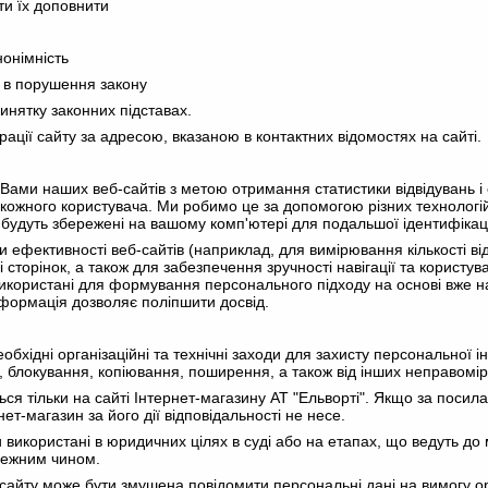
ити їх доповнити
нонімність
ся в порушення закону
винятку законних підставах.
трації сайту за адресою, вказаною в контактних відомостях на сайті.
 Вами наших веб-сайтів з метою отримання статистики відвідувань 
 кожного користувача. Ми робимо це за допомогою різних технологій,
 будуть збережені на вашому комп'ютері для подальшої ідентифікаці
ефективності веб-сайтів (наприклад, для вимірювання кількості відв
і сторінок, а також для забезпечення зручності навігації та користу
икористані для формування персонального підходу на основі вже на
нформація дозволяє поліпшити досвід.
еобхідні організаційні та технічні заходи для захисту персональної
блокування, копіювання, поширення, а також від інших неправомірни
ься тільки на сайті Інтернет-магазину АТ "Ельворті". Якщо за поси
нет-магазин за його дії відповідальності не несе.
 використані в юридичних цілях в суді або на етапах, що ведуть до 
лежним чином.
ї сайту може бути змушена повідомити персональні дані на вимогу о