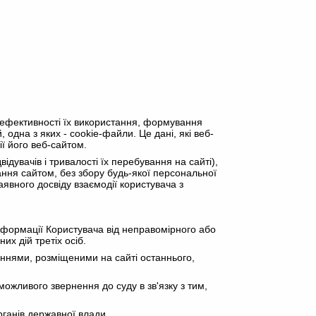
і ефективності їх використання, формування
 одна з яких - cookie-файли. Це дані, які веб-
ї його веб-сайтом.
ідувачів і тривалості їх перебування на сайті),
вання сайтом, без збору будь-якої персональної
явного досвіду взаємодії користувача з
 інформації Користувача від неправомірного або
х дій третіх осіб.
ланнями, розміщеними на сайті останнього,
можливого звернення до суду в зв'язку з тим,
рганів державної влади.