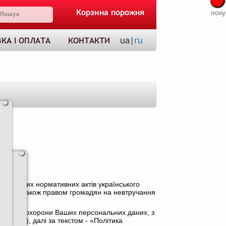
Про
Про
Корзина порожня
поку
поку
ua|
ru
КА І ОПЛАТА
КОНТАКТИ
 та інших нормативних актів українського
аних, а також правом громадян на невтручання
езпечення охорони Ваших персональних даних, з
йності), далі за текстом - «Політика