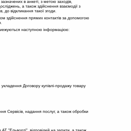
азначених в анкеті, з метою заходів,
сліджень, а також здійснення взаємодії з
, до відкликання такої згоди.
хом здійснення прямих контактів за допомогою
н.
 обмежуються наступною інформацією:
) укладення Договору купівлі-продажу товару
ння Сервісів, надання послуг, а також обробки
АТ "Ельворті", відповідей на запити, а також