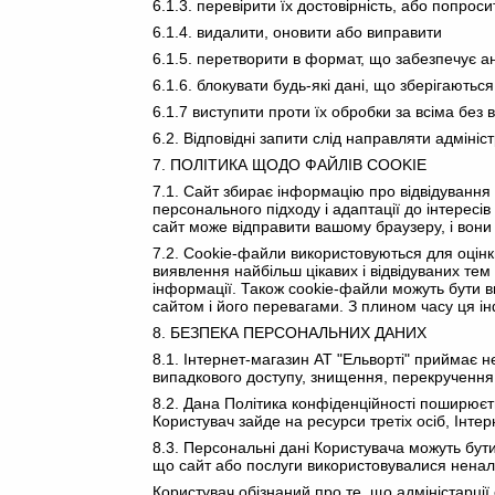
6.1.3. перевірити їх достовірність, або попрос
6.1.4. видалити, оновити або виправити
6.1.5. перетворити в формат, що забезпечує а
6.1.6. блокувати будь-які дані, що зберігають
6.1.7 виступити проти їх обробки за всіма без 
6.2. Відповідні запити слід направляти адмініс
7. ПОЛІТИКА ЩОДО ФАЙЛІВ COOKIE
7.1. Сайт збирає інформацію про відвідування
персонального підходу і адаптації до інтересів
сайт може відправити вашому браузеру, і вони
7.2. Cookie-файли використовуються для оцінки 
виявлення найбільш цікавих і відвідуваних тем 
інформації. Також cookie-файли можуть бути в
сайтом і його перевагами. З плином часу ця і
8. БЕЗПЕКА ПЕРСОНАЛЬНИХ ДАНИХ
8.1. Інтернет-магазин АТ "Ельворті" приймає н
випадкового доступу, знищення, перекручення, 
8.2. Дана Політика конфіденційності поширюєт
Користувач зайде на ресурси третіх осіб, Інтер
8.3. Персональні дані Користувача можуть бути
що сайт або послуги використовувалися нена
Користувач обізнаний про те, що адміністарці