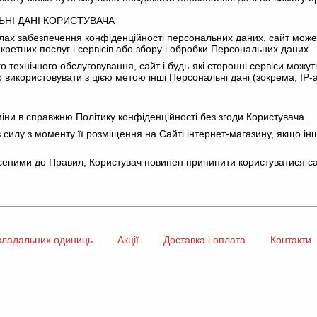
ЬНІ ДАНІ КОРИСТУВАЧА
вилах забезпечення конфіденційності персональних даних, сайт може
ретних послуг і сервісів або збору і обробки Персональних даних.
о технічного обслуговування, сайт і будь-які сторонні сервіси можу
 використовувати з цією метою інші Персональні дані (зокрема, IP-
міни в справжню Політику конфіденційності без згоди Користувача.
 в силу з моменту її розміщення на Сайті інтернет-магазину, якщо 
несеними до Правил, Користувач повинен припинити користуватися са
кладальних одиниць
Акції
Доставка і оплата
Контакти