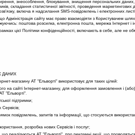
рення, знеособлення, блокування, знищення персональних даних, з
ів, складання статистичної звітності, проведення маркетингових до
зв'язку, включа я надсилання SMS-повідомлень і електронних листів
, що Адміністрація сайту має право взаємодіяти з Користувачем шля
ежуючись: поштова розсилка, електронна пошта, мережа Інтернет і і
в рамках цієї Політики конфіденційності, включають в себе, але не
Х ДАНИХ
рнет-магазину АТ "Ельворті" використовує для таких цілей:
ного на сайті Інтернет-магазину, для оформлення замовлення і (або
Т "Ельворті".
тської підтримки;
 Сервісів;
апрямок повідомлень, запитів та інформації, що стосуються використа
икористання, розробка нових Сервісів і послуг;
 що реалізуються АТ "Ельворті", про рекламні акції, що проводяться 