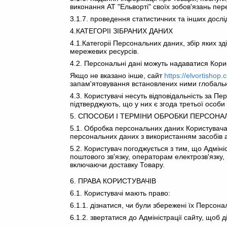
виконання АТ "Ельворті" своїх зобов'язань пер
3.1.7. проведення статистичних та інших досл
4.КАТЕГОРІІ ЗІБРАНИХ ДАНИХ
4.1.Категоріі Персональних даних, збір яких з
мережевих ресурсів.
4.2. Персональні дані можуть надаватися Кори
Якщо не вказано інше, сайт
https://elvortishop
запам'ятовування встановлених ними глобальн
4.3. Користувачі несуть відповідальність за Пе
підтверджують, що у них є згода третьої особ
5. СПОСОБИ І ТЕРМІНИ ОБРОБКИ ПЕРСОНА
5.1. Обробка персональних даних Користувача
персональних даних з використанням засобів а
5.2. Користувач погоджується з тим, що Адміні
поштового зв'язку, операторам електрозв'язку
включаючи доставку Товару.
6. ПРАВА КОРИСТУВАЧІВ
6.1. Користувачі мають право:
6.1.1. дізнатися, чи були збережені їх Персона
6.1.2. звертатися до Адміністрації сайту, щоб д