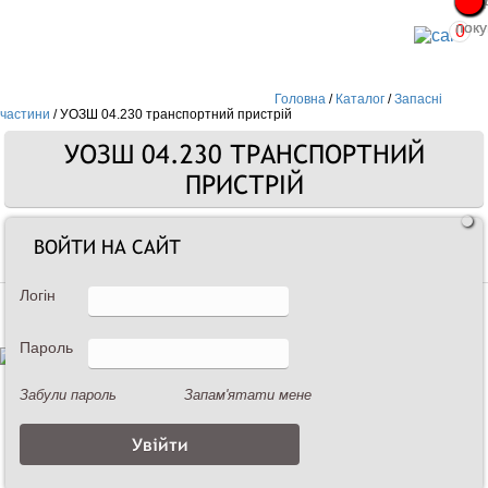
Про
Про
поку
поку
0
Головна
/
Каталог
/
Запасні
частини
/
УОЗШ 04.230 транспортний пристрій
УОЗШ 04.230 ТРАНСПОРТНИЙ
ПРИСТРІЙ
ВОЙТИ НА САЙТ
Запасні частини
Логін
Пароль
Забули пароль
Запам'ятати мене