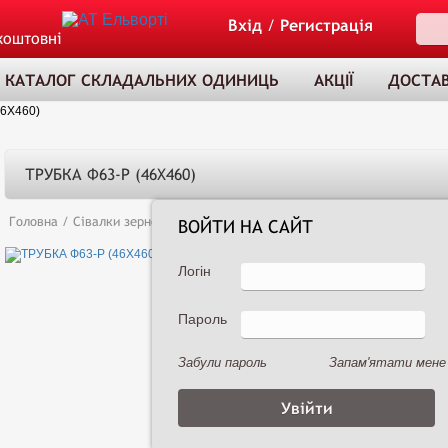
Вхід
/
Регистрація
коштовні
КАТАЛОГ СКЛАДАЛЬНИХ ОДИНИЦЬ
АКЦІЇ
ДОСТАВ
46Х460)
ТРУБКА Ф63-Р (46Х460)
Головна
/
Сівалки зернові
/
Сеялка зернотуковая рядовая Астра 3,6А (
ВОЙТИ НА САЙТ
Логін
Пароль
ТОВАР ДОДАНО
ДО КОШИКА
Забули пароль
Запам'ятати мене