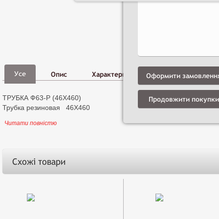
Фото,
Д
Усе
Опис
Характеристики
Відео
і
Оформити замовленн
ТРУБКА Ф63-Р (46Х460)
Продовжити покупки
Трубка резиновая 46Х460
Читати повністю
Схожі товари