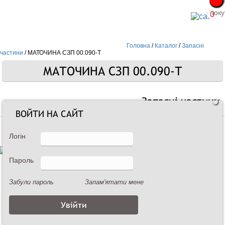
Про
Про
поку
поку
0
Головна
/
Каталог
/
Запасні
частини
/
МАТОЧИНА СЗП 00.090-Т
МАТОЧИНА СЗП 00.090-Т
Запасні частини
ВОЙТИ НА САЙТ
Логін
Пароль
Забули пароль
Запам'ятати мене