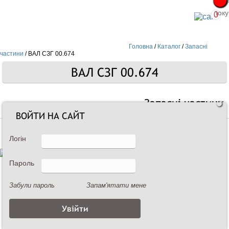
Про
Про
поку
поку
0
Головна
/
Каталог
/
Запасні
частини
/
ВАЛ СЗГ 00.674
ВАЛ СЗГ 00.674
Запасні частини
ВОЙТИ НА САЙТ
Логін
Пароль
Забули пароль
Запам'ятати мене