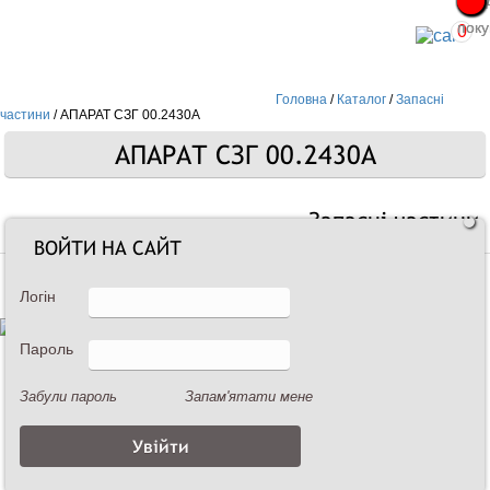
Про
Про
поку
поку
0
Головна
/
Каталог
/
Запасні
частини
/
АПАРАТ СЗГ 00.2430А
АПАРАТ СЗГ 00.2430А
Запасні частини
ВОЙТИ НА САЙТ
Логін
Пароль
Забули пароль
Запам'ятати мене