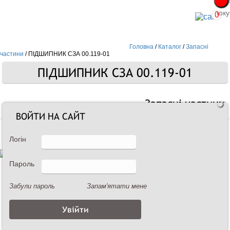
Про
Про
поку
поку
0
Головна
/
Каталог
/
Запасні
частини
/
ПІДШИПНИК СЗА 00.119-01
ПІДШИПНИК СЗА 00.119-01
Запасні частини
ВОЙТИ НА САЙТ
Логін
Пароль
Забули пароль
Запам'ятати мене