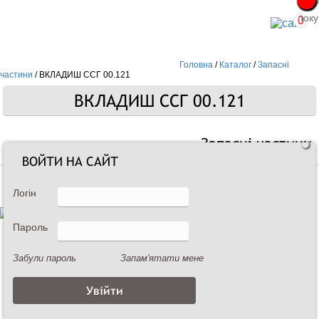
Про
Про
поку
поку
0
Головна
/
Каталог
/
Запасні
частини
/
ВКЛАДИШ ССГ 00.121
ВКЛАДИШ ССГ 00.121
Запасні частини
ВОЙТИ НА САЙТ
Логін
Пароль
Забули пароль
Запам'ятати мене