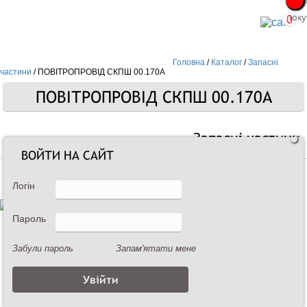
Про
Про
поку
поку
0
Головна
/
Каталог
/
Запасні
частини
/
ПОВІТРОПРОВІД СКПШ 00.170А
ПОВІТРОПРОВІД СКПШ 00.170А
Запасні частини
ВОЙТИ НА САЙТ
Логін
Пароль
Забули пароль
Запам'ятати мене