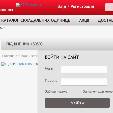
Вхід
/
Регистрація
коштовні
КАТАЛОГ СКЛАДАЛЬНИХ ОДИНИЦЬ
АКЦІЇ
ДОСТАВ
503
ПІДШИПНИК 180503
Головна
/
Сівалки зернові
/
Сеялка зернотуковая рядовая Астра 3,6А (
ВОЙТИ НА САЙТ
Логін
Пароль
ТОВАР ДОДАНО
ДО КОШИКА
Забули пароль
Запам'ятати мене