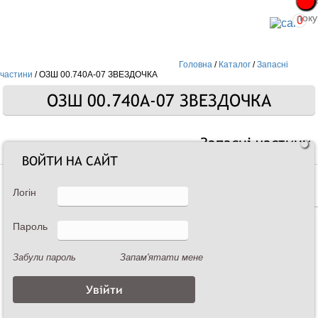
Про
Про
поку
поку
0
Головна
/
Каталог
/
Запасні
частини
/
ОЗШ 00.740А-07 ЗВЕЗДОЧКА
ОЗШ 00.740А-07 ЗВЕЗДОЧКА
Запасні частини
ВОЙТИ НА САЙТ
Логін
Пароль
Забули пароль
Запам'ятати мене