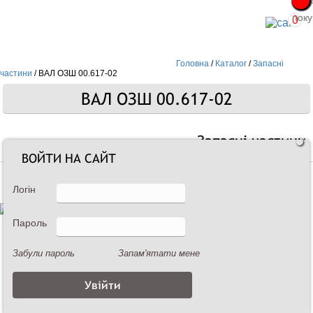
Про
Про
поку
поку
0
Головна
/
Каталог
/
Запасні
частини
/
ВАЛ ОЗШ 00.617-02
ВАЛ ОЗШ 00.617-02
Запасні частини
ВОЙТИ НА САЙТ
Логін
Пароль
Забули пароль
Запам'ятати мене