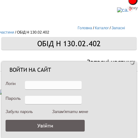
Про
Про
поку
поку
0
Головна
/
Каталог
/
Запасні
частини
/
ОБІД Н 130.02.402
ОБІД Н 130.02.402
Запасні частини
ВОЙТИ НА САЙТ
Логін
Пароль
Забули пароль
Запам'ятати мене