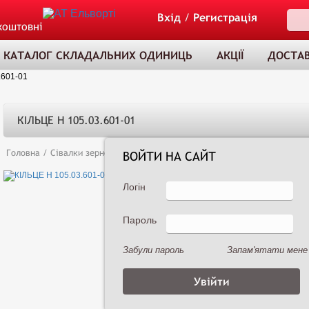
Вхід
/
Регистрація
коштовні
КАТАЛОГ СКЛАДАЛЬНИХ ОДИНИЦЬ
АКЦІЇ
ДОСТАВ
.601-01
КІЛЬЦЕ Н 105.03.601-01
Головна
/
Сівалки зернові
/
Сеялка зернотуковая рядовая Астра 3,6А (
ВОЙТИ НА САЙТ
Логін
Пароль
ТОВАР ДОДАНО
ДО КОШИКА
Забули пароль
Запам'ятати мене