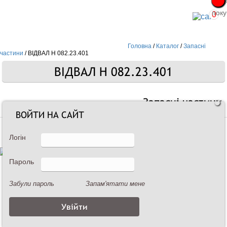
Про
Про
поку
поку
0
Головна
/
Каталог
/
Запасні
частини
/
ВІДВАЛ Н 082.23.401
ВІДВАЛ Н 082.23.401
Запасні частини
ВОЙТИ НА САЙТ
Логін
Пароль
Забули пароль
Запам'ятати мене