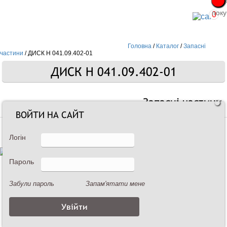
Про
Про
поку
поку
0
Головна
/
Каталог
/
Запасні
частини
/
ДИСК Н 041.09.402-01
ДИСК Н 041.09.402-01
Запасні частини
ВОЙТИ НА САЙТ
Логін
Пароль
Забули пароль
Запам'ятати мене