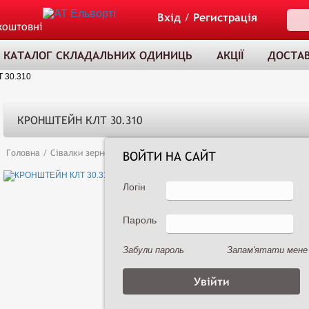
Вхід
/
Регистрація
коштовні
КАТАЛОГ СКЛАДАЛЬНИХ ОДИНИЦЬ
АКЦІЇ
ДОСТАВ
 30.310
КРОНШТЕЙН КЛТ 30.310
Головна
/
Сівалки зернові
/
Сеялка зернотуковая рядовая Астра 3,6А (
ВОЙТИ НА САЙТ
Логін
Пароль
ТОВАР ДОДАНО
ДО КОШИКА
Забули пароль
Запам'ятати мене