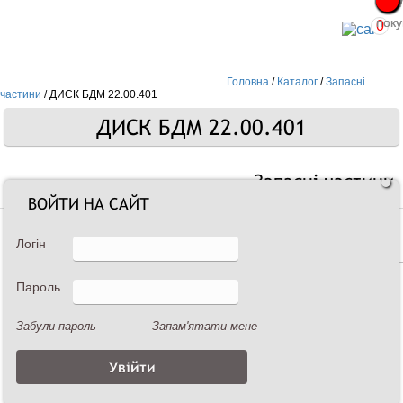
Про
Про
поку
поку
0
Головна
/
Каталог
/
Запасні
частини
/
ДИСК БДМ 22.00.401
ДИСК БДМ 22.00.401
Запасні частини
ВОЙТИ НА САЙТ
Логін
Пароль
Забули пароль
Запам'ятати мене