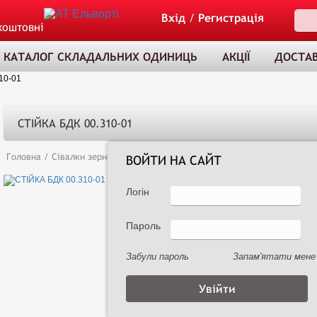
Вхід
/
Регистрація
коштовні
КАТАЛОГ СКЛАДАЛЬНИХ ОДИНИЦЬ
АКЦІЇ
ДОСТАВ
10-01
СТІЙКА БДК 00.310-01
Головна
/
Сівалки зернові
/
Сеялка зернотуковая рядовая Астра 3,6А (
ВОЙТИ НА САЙТ
Логін
Пароль
ТОВАР ДОДАНО
ДО КОШИКА
Забули пароль
Запам'ятати мене