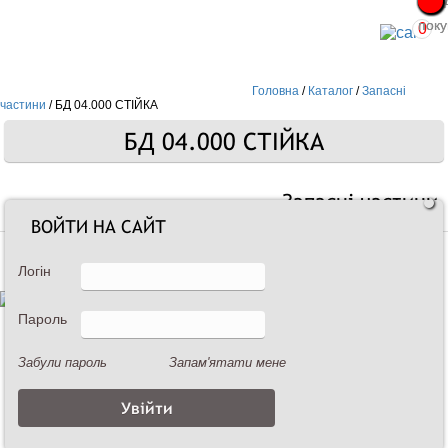
Про
Про
поку
поку
0
Головна
/
Каталог
/
Запасні
частини
/
БД 04.000 СТІЙКА
БД 04.000 СТІЙКА
Запасні частини
ВОЙТИ НА САЙТ
Логін
Пароль
Забули пароль
Запам'ятати мене