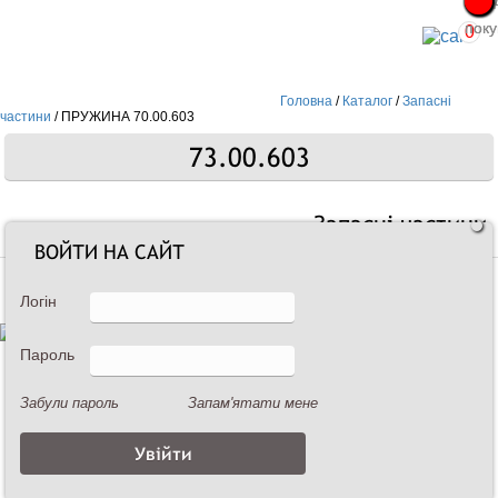
Про
Про
поку
поку
0
Головна
/
Каталог
/
Запасні
частини
/
ПРУЖИНА 70.00.603
73.00.603
Запасні частини
ВОЙТИ НА САЙТ
Логін
Пароль
Забули пароль
Запам'ятати мене