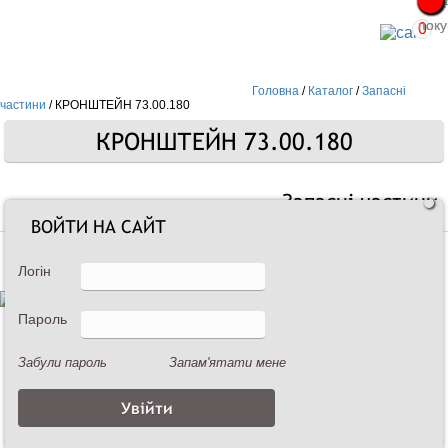
Про
Про
поку
поку
0
Головна
/
Каталог
/
Запасні
частини
/
КРОНШТЕЙН 73.00.180
КРОНШТЕЙН 73.00.180
Запасні частини
ВОЙТИ НА САЙТ
Логін
Пароль
Забули пароль
Запам'ятати мене