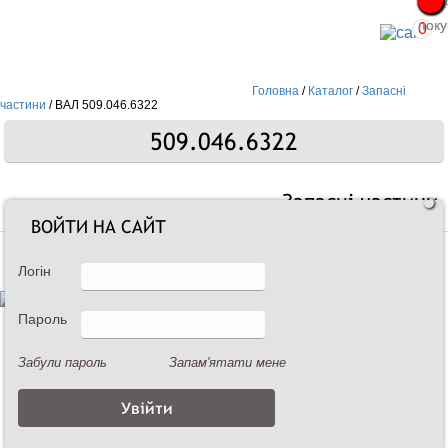
Про
Про
поку
поку
0
Головна
/
Каталог
/
Запасні
частини
/
ВАЛ 509.046.6322
509.046.6322
Запасні частини
ВОЙТИ НА САЙТ
Логін
Пароль
Забули пароль
Запам'ятати мене