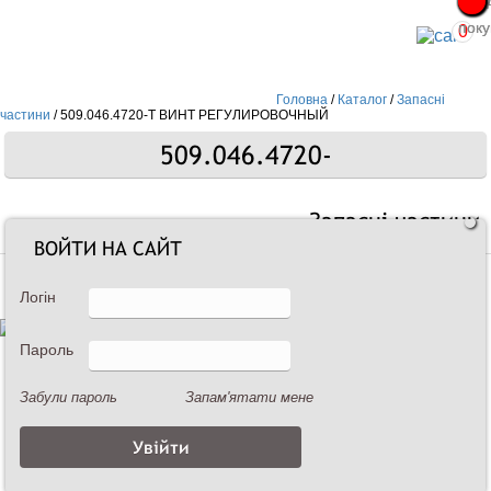
Про
Про
поку
поку
0
Головна
/
Каталог
/
Запасні
частини
/
509.046.4720-Т ВИНТ РЕГУЛИРОВОЧНЫЙ
509.046.4720-
Запасні частини
ВОЙТИ НА САЙТ
Логін
Пароль
Забули пароль
Запам'ятати мене