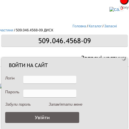
Про
Про
поку
поку
0
Головна
/
Каталог
/
Запасні
частини
/
509.046.4568-09 ДИСК
509.046.4568-09
Запасні частини
ВОЙТИ НА САЙТ
Логін
Пароль
Забули пароль
Запам'ятати мене