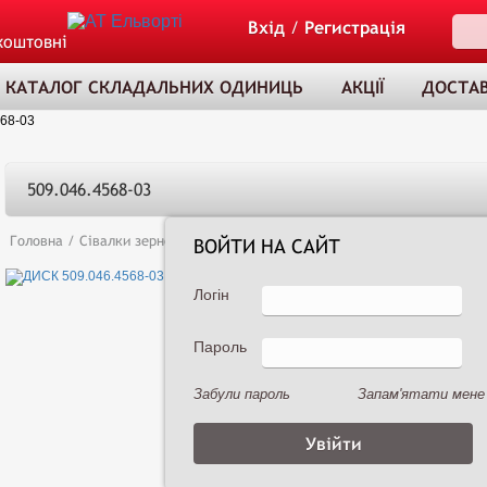
Вхід
/
Регистрація
коштовні
КАТАЛОГ СКЛАДАЛЬНИХ ОДИНИЦЬ
АКЦІЇ
ДОСТАВ
68-03
509.046.4568-03
Головна
/
Сівалки зернові
/
Сеялка зернотуковая рядовая Астра 3,6А (
ВОЙТИ НА САЙТ
Логін
Пароль
ТОВАР ДОДАНО
ДО КОШИКА
Забули пароль
Запам'ятати мене