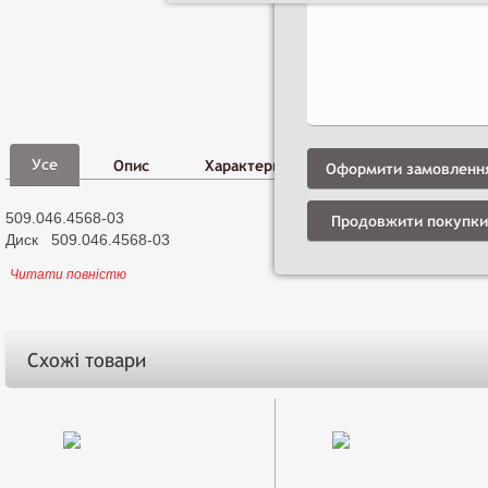
Фото,
Д
Усе
Опис
Характеристики
Відео
і
Оформити замовленн
509.046.4568-03
Продовжити покупки
Диск 509.046.4568-03
Читати повністю
Схожі товари