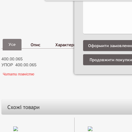
Фото,
Д
Усе
Опис
Характеристики
Відео
і
Оформити замовленн
400.00.065
Продовжити покупки
УПОР 400.00.065
Читати повністю
Схожі товари