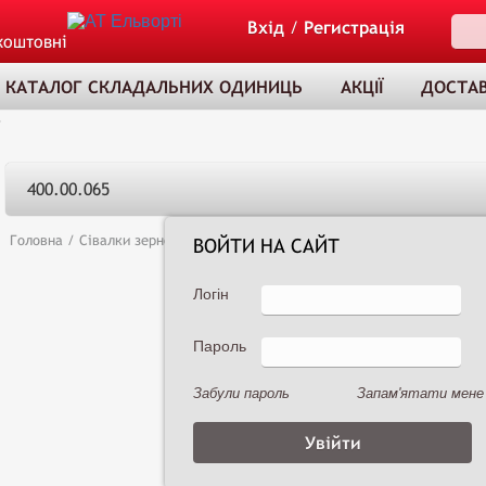
Вхід
/
Регистрація
коштовні
КАТАЛОГ СКЛАДАЛЬНИХ ОДИНИЦЬ
АКЦІЇ
ДОСТАВ
5
400.00.065
Головна
/
Сівалки зернові
/
Сеялка зернотуковая рядовая Астра 3,6А (
ВОЙТИ НА САЙТ
Логін
Пароль
ТОВАР ДОДАНО
ДО КОШИКА
Забули пароль
Запам'ятати мене