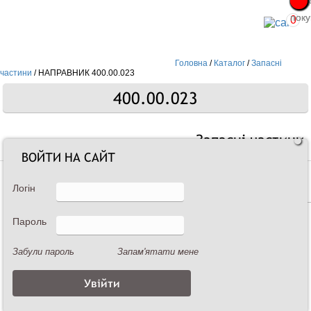
Про
Про
поку
поку
0
Головна
/
Каталог
/
Запасні
частини
/
НАПРАВНИК 400.00.023
400.00.023
Запасні частини
ВОЙТИ НА САЙТ
Логін
Пароль
Забули пароль
Запам'ятати мене