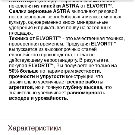
ASTRA 3,6V
(СЗ-3,6) – зерновая сеялка нового
поколения
из линейки ASTRA
от
ELVORTI™.
Сеялки зерновые ASTRA
выполняют рядовой
посев зерновых, зернобобовых и мелкосемянных
культур, одновременно внося минеральные
удобрения и прикатывая почву на засеянных
площадях.
Техника от ELVORTI™
- это качественная техника,
проверенная временем. Продукция
ELVORTI™
выпускается из высокопрочных сталей
европейского производства, согласно
действующему евростандарту. В результате,
покупая
ELVORTI™
, Вы получаете не только
на
50% больше
по параметрам
жесткости,
прочности
и
упругости
конструкции, что
значительно увеличивает
ресурс работы
агрегатов
, но и точную
глубину высева,
что
значительно увеличивает
равномерность
всходов и урожайность.
Характеристики