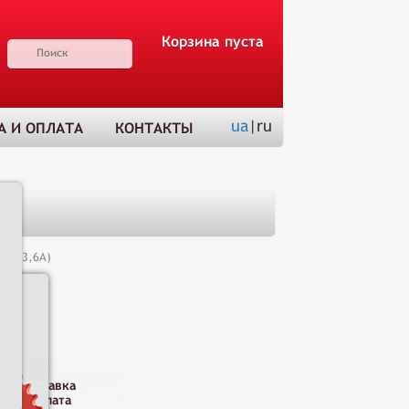
Корзина пуста
ua
|ru
А И ОПЛАТА
КОНТАКТЫ
(С3-3,6А)
Н
Доставка
и оплата