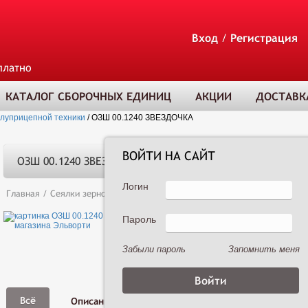
Вход
/
Регистрация
платно
КАТАЛОГ СБОРОЧНЫХ ЕДИНИЦ
АКЦИИ
ДОСТАВК
олуприцепной техники
/
ОЗШ 00.1240 ЗВЕЗДОЧКА
ВОЙТИ НА САЙТ
ОЗШ 00.1240 ЗВЕЗДОЧКА
Логин
Главная
/
Сеялки зерновые
/
Сеялка зернотуковая рядовая Астра 3,6А 
Пароль
ТОВАР ДОБАВЛЕ
В КОРЗИНУ
Забыли пароль
Запомнить меня
Фото,
Всё
Описание
Характеристики
Видео