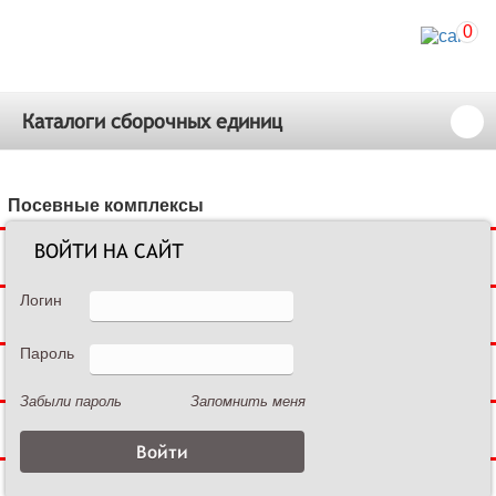
0
Каталоги сборочных единиц
Посевные комплексы
ВОЙТИ НА САЙТ
Сеялки зерновые
Логин
Сеялки пропашные
Пароль
Культиваторы междурядные
Забыли пароль
Запомнить меня
Культиваторы сплошной обработки
Дисковые бороны