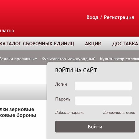
Вход
/
Регистрация
платно
КАТАЛОГ СБОРОЧНЫХ ЕДИНИЦ
АКЦИИ
ДОСТАВКА
Сеялки пропашные
Культиватор междурядный
Культиватор сплош
ВОЙТИ НА САЙТ
Логин
Пароль
ТОВАР ДОБАВЛЕ
В КОРЗИНУ
лки зерновые
Сеялки пропашные
Забыли пароль
Запомнить меня
ковые бороны
Опрыскиватели