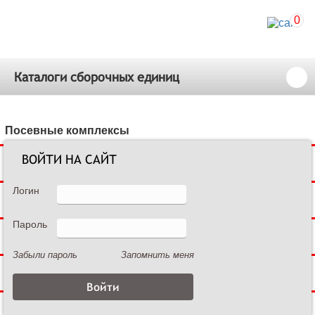
0
Каталоги сборочных единиц
Посевные комплексы
ВОЙТИ НА САЙТ
Сеялки зерновые
Логин
Сеялки пропашные
Пароль
Культиваторы междурядные
Забыли пароль
Запомнить меня
Культиваторы сплошной обработки
Дисковые бороны