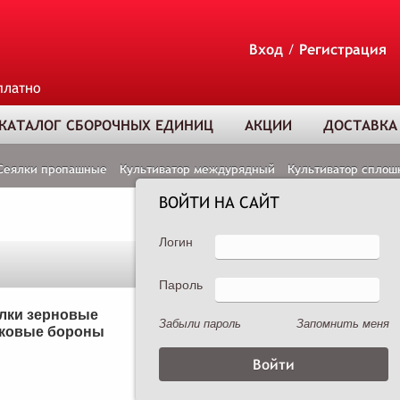
Вход
/
Регистрация
платно
КАТАЛОГ СБОРОЧНЫХ ЕДИНИЦ
АКЦИИ
ДОСТАВКА
Сеялки пропашные
Культиватор междурядный
Культиватор сплош
ВОЙТИ НА САЙТ
Логин
Пароль
ТОВАР ДОБАВЛЕ
В КОРЗИНУ
лки зерновые
Сеялки пропашные
Забыли пароль
Запомнить меня
ковые бороны
Опрыскиватели